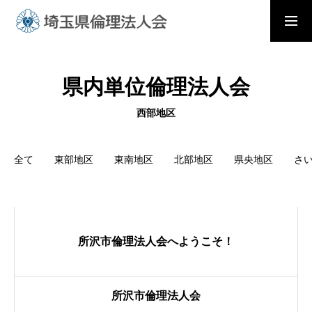
入会の流れ
会員メニュー
県内単位倫理法人会
ホーム
西部地区
全て
東部地区
東南地区
北部地区
県央地区
さ
モーニングセミナー
朝礼と職場の教養
所沢市倫理法人会へようこそ！
倫理法人会とは
所沢市倫理法人会