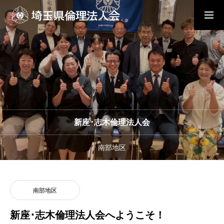
入会の流れ
会員メニュー
ホーム
モーニングセミナー
新座･志木倫理法人会
南部地区
朝礼と職場の教養
南部地区
倫理法人会とは
新座･志木倫理法人会へようこそ！