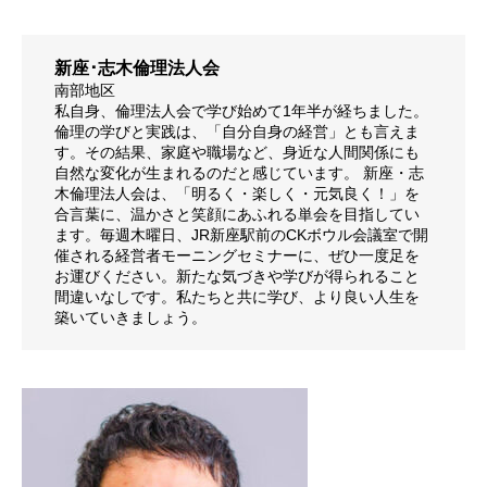
活動内容と特色
新座･志木倫理法人会
南部地区
私自身、倫理法人会で学び始めて1年半が経ちました。
県内ネットワーク
倫理の学びと実践は、「自分自身の経営」とも言えま
す。その結果、家庭や職場など、身近な人間関係にも
自然な変化が生まれるのだと感じています。 新座・志
木倫理法人会は、「明るく・楽しく・元気良く！」を
入会の流れ
合言葉に、温かさと笑顔にあふれる単会を目指してい
ます。毎週木曜日、JR新座駅前のCKボウル会議室で開
催される経営者モーニングセミナーに、ぜひ一度足を
お運びください。新たな気づきや学びが得られること
間違いなしです。私たちと共に学び、より良い人生を
会員専用ページ
築いていきましょう。
お問い合せ