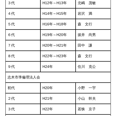
３代
H12年～H13年
北嶋 茂敏
４代
H14年～H15年
岩沢 満
５代
H16年～H18年
森 文行
６代
H19年～H20年
拔井 尚男
７代
H20年～H21年
田中 謙
８代
H22年～H23年
森 文行
９代
H24年
住川 克公
志木市準倫理法人会
初代
H20年
小野 一宇
２代
H21年
小山 幹夫
３代
H22年
若狭 京子