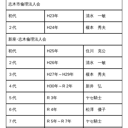
志木市倫理法人会
初代
H23年
清水 一敏
２代
H24年
榎本 秀夫
新座･志木倫理法人会
初代
H25年
住川 克公
２代
H26年
清水 一敏
３代
H27年～H29年
榎本 秀夫
４代
H30年～R 2年
新井 弘
５代
R 3年
ヤセ騎士
６代
R 4年
松澤 優子
７代
R 5年～R 7年
ヤセ騎士