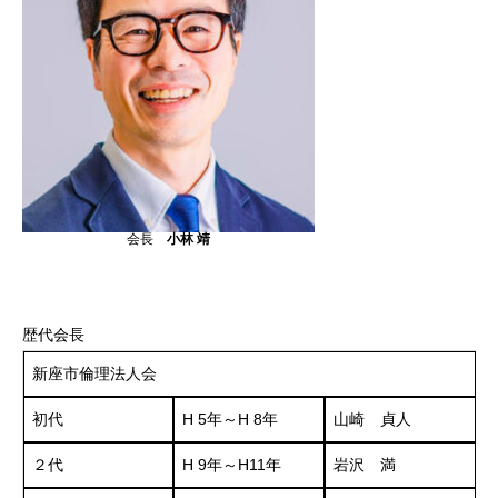
会長
小林 靖
歴代会長
新座市倫理法人会
初代
H 5年～H 8年
山崎 貞人
２代
H 9年～H11年
岩沢 満