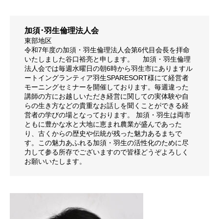
活動内容と特色
加須･羽生倫理法人会
東部地区
令和7年度の加須・羽生倫理法人会第6代目会長を拝命
県内ネットワーク
いたしました谷口裕亮と申します。 加須・羽生倫理
法人会では毎週水曜日の朝6時から羽生市にありますル
ートイングランティア羽生SPARESORT様にて経営者
モーニングセミナーを開催しております。毎週違った
入会の流れ
講師の方にお越しいただき経営に関しての実体験や自
らの生き方などの貴重なお話しを聞くことができる経
営者の学びの場となっております。 加須・羽生は両市
ともに豊かな水と大地に恵まれ農業が盛んであった
り、古くからの歴史や伝統が残った魅力あるまちで
会員専用ページ
す。この魅力あふれる加須・羽生の活性化のために尽
力して参る所存でございますので皆様どうぞよろしく
お願いいたします。
お問い合せ