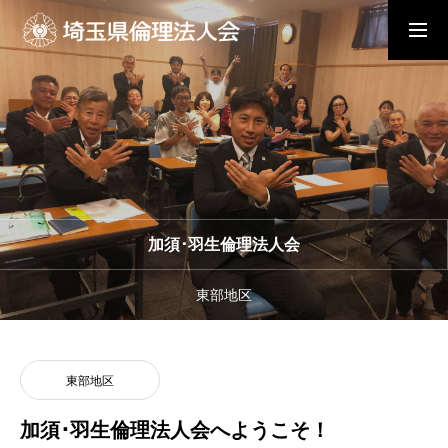
入会の流れ
会員メニュー
ホーム
モーニングセミナー
加須･羽生倫理法人会
東部地区
朝礼と職場の教養
東部地区
倫理法人会とは
加須･羽生倫理法人会へようこそ！