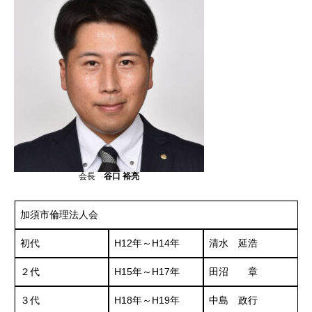
会長
谷口 裕亮
加須市倫理法人会
初代
H12年～H14年
清水 延浩
２代
H15年～H17年
田沼 章
３代
H18年～H19年
中島 政行