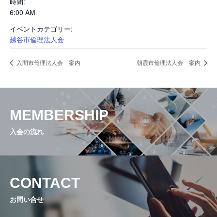
時間:
6:00 AM
活動内容と特色
イベントカテゴリー:
越谷市倫理法人会
県内ネットワーク
入間市倫理法人会 案内
朝霞市倫理法人会 案内
入会の流れ
MEMBERSHIP
入会の流れ
会員専用ページ
お問い合せ
CONTACT
お問い合せ