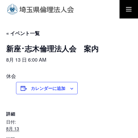
入会の流れ
会員メニュー
« イベント一覧
新座･志木倫理法人会 案内
ホーム
8月 13 日 6:00 AM
モーニングセミナー
休会
カレンダーに追加
朝礼と職場の教養
詳細
日付:
倫理法人会とは
8月 13