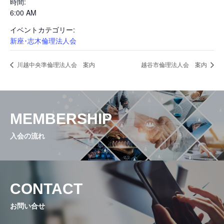
時間:
6:00 AM
活動内容と特色
イベントカテゴリー:
新座･志木倫理法人会
県内ネットワーク
川越中央準倫理法人会 案内
越谷市倫理法人会 案内
入会の流れ
MEMBERSHIP
入会の流れ
会員専用ページ
お問い合せ
CONTACT
お問い合せ