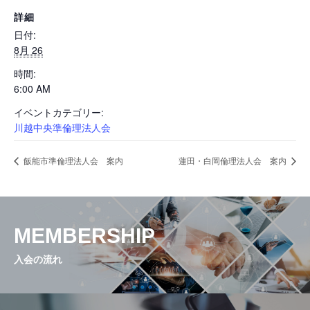
詳細
活動内容と特色
日付:
8月 26
時間:
県内ネットワーク
6:00 AM
イベントカテゴリー:
川越中央準倫理法人会
入会の流れ
飯能市準倫理法人会 案内
蓮田・白岡倫理法人会 案内
会員専用ページ
MEMBERSHIP
お問い合せ
入会の流れ