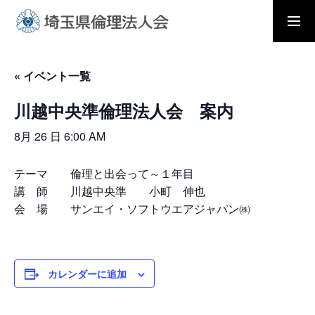
入会の流れ
会員メニュー
« イベント一覧
川越中央準倫理法人会 案内
ホーム
8月 26 日 6:00 AM
モーニングセミナー
テーマ 倫理と出会って～１年目
講 師 川越中央準 小町 伸也
会 場 サンエイ・ソフトウエアジャパン㈱
朝礼と職場の教養
カレンダーに追加
倫理法人会とは