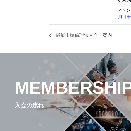
6:00 
イベン
川口東
飯能市準倫理法人会 案内
MEMBERSHI
入会の流れ