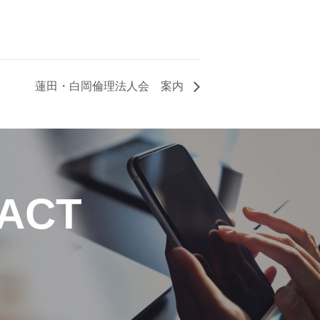
ミナー
蓮田・白岡倫理法人会 案内
教養
は
ACT
色
ーク