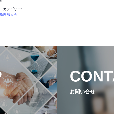
AM
トカテゴリー:
モーニングセ
倫理法人会
朝礼と職場の
倫理法人会と
P
CONT
活動内容と特
お問い合せ
県内ネットワ