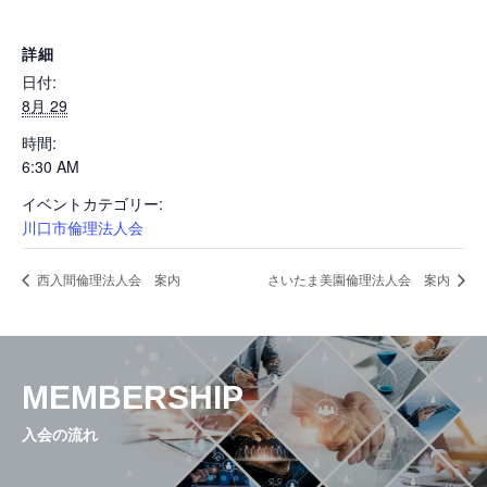
活動内容と特色
詳細
日付:
8月 29
県内ネットワーク
時間:
6:30 AM
イベントカテゴリー:
入会の流れ
川口市倫理法人会
西入間倫理法人会 案内
さいたま美園倫理法人会 案内
会員専用ページ
お問い合せ
MEMBERSHIP
入会の流れ