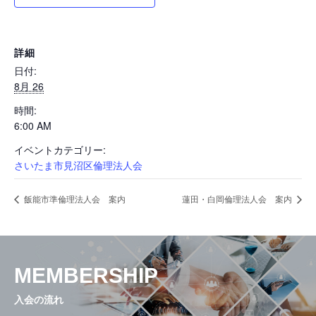
活動内容と特色
詳細
日付:
県内ネットワーク
8月 26
時間:
6:00 AM
入会の流れ
イベントカテゴリー:
さいたま市見沼区倫理法人会
会員専用ページ
飯能市準倫理法人会 案内
蓮田・白岡倫理法人会 案内
お問い合せ
MEMBERSHIP
入会の流れ