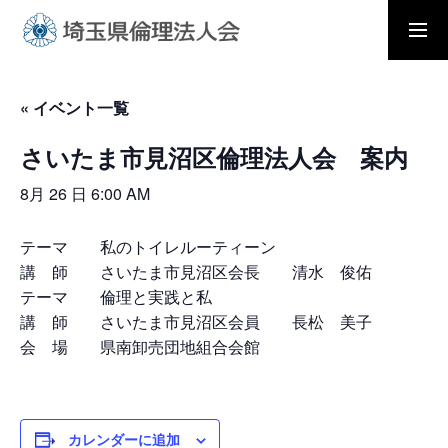
入会の流れ
会員メニュー
« イベント一覧
さいたま市見沼区倫理法人会 案内
ホーム
8月 26 日 6:00 AM
モーニングセミナー
テーマ 私のトイレルーティーン
講 師 さいたま市見沼区会長 清水 俊佑
テーマ 倫理と実践と私
朝礼と職場の教養
講 師 さいたま市見沼区会員 長松 美子
会 場 県南卸売団地組合会館
倫理法人会とは
カレンダーに追加